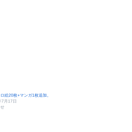
ロ絵20枚+マンガ1枚追加。
年7月17日
らせ